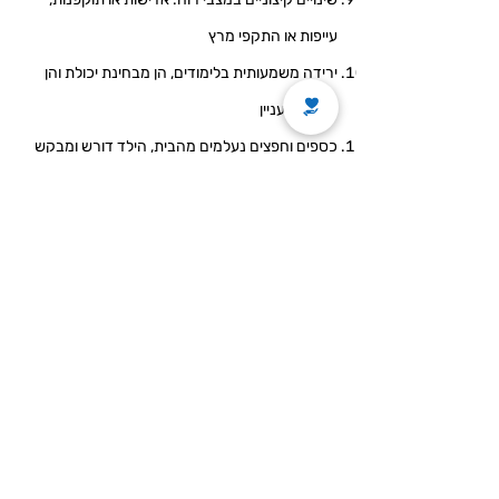
עייפות או התקפי מרץ
ירידה משמעותית בלימודים, הן מבחינת יכולת והן
מבחינת עניין
כספים וחפצים נעלמים מהבית, הילד דורש ומבקש
כסף שלא ברור לאיזו מטרה
שינויים בולטים אחרים בתפקוד היומיומי (ירידה
בתפקוד)
הצעות כיצד לפעול אם חושדים שילדכם אולי החל
להשתמש, או כשרוצים להעביר מסר יעיל לילדכם
בנושא >>
יצירת קשר
לתרומות