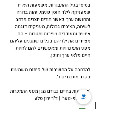
בסיסי בגיל ההתבגרות. משמעות היא זו 
שמעניקה לילד חוסן פנימי, זהות ברורה 
ותחושת ערך. כאשר הורים יוצרים מרחב 
לשיחה, מציבים גבולות, מעניקים דוגמה 
אישית ומעודדים שייכות ומטרות – הם 
מציידים את ילדיהם בכלים שמגנים עליהם 
מפני התמכרויות ומאפשרים להם לחיות 
חיים מלאי ערך ותוכן.
להרחבה על החשיבות של פיתוח משמעות 
בקרב מתבגרים ר':
'משמעות בחיים כגורם מגן מפני התמכרות 
בקרב בני-נוער' | ד"ר ירון סלע
ירון סלע
.pdf
הורידו את PDF • 194KB