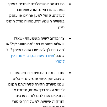
היו דוגמה אישיתילדים לומדים בעיקר 
ממה שהם רואים. הורה שמחובר 
לערכים, פועל למען אחרים או עוסק 
בעשייה משמעותית, מהווה מודל חינוכי 
חזק.
צרו מרחב לשיח משמעותי -שאלו 
שאלות פתוחות כמו: 'מה חשוב לך?' או 
'מה גורם לך להרגיש גאווה בעצמך?'. ר' 
כתבה 
'
שיח מניעתי מקרב – מה ואיך 
לומר?'
עודדו חקירה עצמית ויצירתיותעודדו 
כתיבה, יומן אישי או צילום – כלים 
שמאפשרים חקירה פנימית.תנו מקום 
לביטוי עצמי דרך אמנות, ספורט או 
תחביבים.עזרו להם לזהות ערכים 
וחוזקות אישיות, למשל דרך סיפורי 