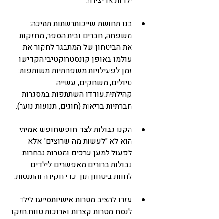
ילדות או יצירה.
בנו תחושת שייכותרשתות תמיכה: 
משפחה, חברים ובית הספר, מחזקות 
את הביטחון של המתבגר לחקור את 
עולמו באופן קונסטרוקטיבי:הקדישו 
זמן לפעילויות משפחתיות משותפות: 
טיולים, משחקים, עשייה 
קהילתית.עודדו השתתפות במסגרות 
חברתיות בריאות (חוגים, תנועות נוער).
הקנו גבולות לצד חופשחופש אמיתי 
הוא לא "לעשות מה שרוצים" אלא 
לפעול למען ערכים ומטרות נבחרות. 
גבולות ברורים מאפשרים לילדים 
לחוות ביטחון תוך כדי חקירה והתנסות.
עזרו להציב מטרות אישיותסייעו לילד 
לנסח מטרות קצרות וארוכות טווח.חזקו 