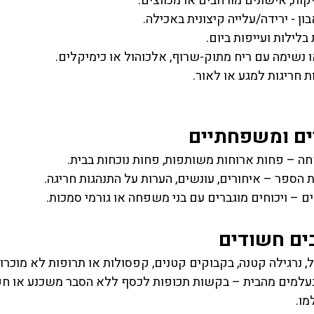
יקות, אישונים מורחבים או מכווצים.
ון - ירידה/עלייה קיצונית באכילה.
בלילות ועייפות ביום.
או נשימה עם ריח מתוק-שרוף, אלכוהול או כימיקלים.
ת חריגות למגע או לאור.
ים ומשפחתיים
– פחות ארוחות משותפות, פחות נוכחות בבית.
הספר – איחורים, עונשים, הערות על התנהגות חריגה.
 – ויכוחים מוגברים עם בני משפחה או גורמי סמכות.
ים חשודים
ול, נרגילה קטנה, בקבוקים קטנים, קפסולות או תרופות לא מוכרות
למים מהבית – בקשות תכופות לכסף ללא הסבר משכנע או חפצ
מו.