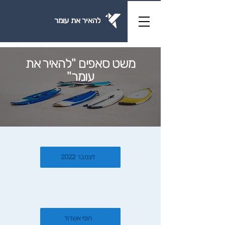
להאיר את עומר
משט סאפים "להאיר את
עומר"
דצמבר 2022
חופי אשדוד