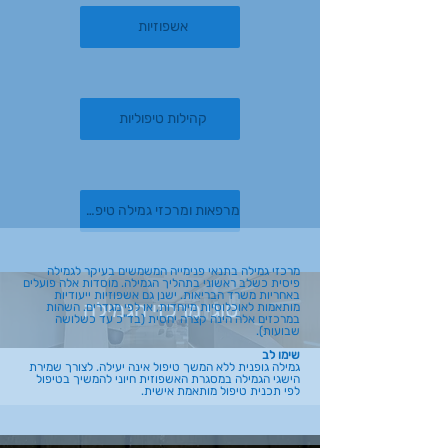
אשפוזיות
קהילות טיפוליות
מרפאות ומרכזי גמילה טיפוליים
מרכזי גמילה בתנאי פנימייה המשמשים בעיקר לגמילה
פיסית כשלב ראשוני בתהליך הגמילה. מוסדות אלה פועלים
באחריות משרד הבריאות. ישנן גם אשפוזיות ייעודיות
סוגי מרכזי הגמילה
מותאמות לאוכלוסיות מיוחדות, או לפי מגדרים. השהות
במרכזים אלה הינה קצרה יחסית (בד"כ עד כשלושה
שבועות).
שימו לב
גמילה גופנית ללא המשך טיפול אינה יעילה. לצורך שמירת
הישגי הגמילה במסגרת האשפוזית חיוני להמשיך בטיפול
לפי תכנית טיפול מותאמת אישית.