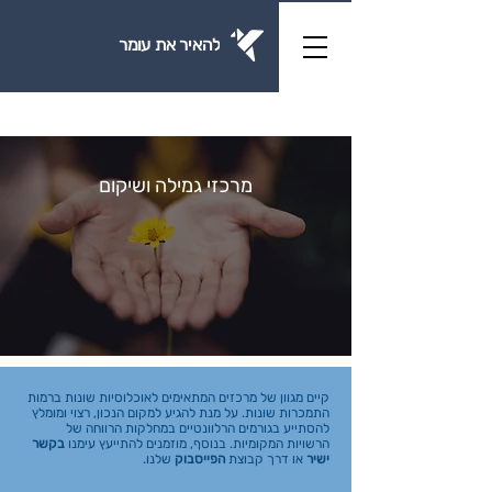
להאיר את עומר
מרכזי גמילה ושיקום
קיים מגוון של מרכזים המתאימים לאוכלוסיות שונות ברמות
התמכרות שונות. על מנת להגיע למקום הנכון, רצוי ומומלץ
להסתייע בגורמים הרלוונטיים במחלקות הרווחה של
הרשויות המקומיות. בנוסף, מוזמנים להתייעץ עימנו
בקשר
ישיר
או דרך קבוצת
הפייסבוק
שלנו.