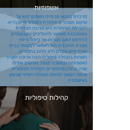
אשפוזיות
מרכזים בתנאי פנימייה השמים דגש על
שיקום המכורים והחזרת למסלול חיים בריא.
הקהילה הטיפולית היא סביבה חברתית
המתוכננת לאפשר לתהליכים הקבוצתיים
להירתם למען מטרות של טיפול וריפוי.
מטרת התוכנית היא לאפשר למטופל בניית
אורח חיים מקדם ללא תלות בחומרים.
השהות בקהילה טיפולית הינה ארוכה יחסית
לאשפוזיות ונמשכת מספר חודשים ואפילו
שנה. בחלק מהמקרים הקהילה הטיפולית
מהווה המשך לטיפול הגמילה הפיסי שבוצע
באישפוזית.​
קהילות טיפוליות